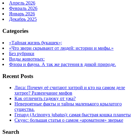
Апрель 2026
Февраль 2026
Январь 2026
Декабрь 2025
Categories
«Тайная жизнь букашек»;
«Что звери скрывают от людей: истории и мифы.»
Без рубрики
Виды животных:
Флора и фауна. А так же растения в дикой природе.
Recent Posts
Лиса: Почему её считают хитрой и кто на самом деле
хитрее? Развенчание мифов
Как отличить гадюку от ужа?
Невероятные факты и тайны маленького крылатого
существа.
Гепард (Acinonyx jubatus): самая быстрая кошка планеты
Скунс: большая статья о самом «ароматном» зверьке
Search