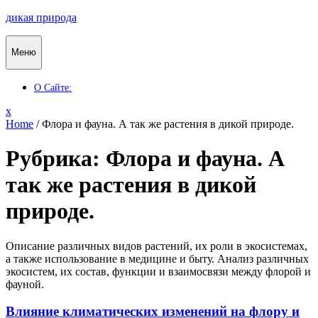
Перейти
дикая природа
к
содержимому
Меню
О Сайте:
Закрыть
x
меню
Home
/
Флора и фауна. А так же растения в дикой природе.
Рубрика:
Флора и фауна. А
так же растения в дикой
природе.
Описание различных видов растений, их роли в экосистемах,
а также использование в медицине и быту. Анализ различных
экосистем, их состав, функции и взаимосвязи между флорой и
фауной.
Влияние климатических изменений на флору и